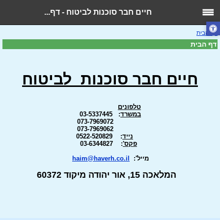
חיים חבר סוכנות לביטוח - דף...
דף הבית
דף הבית
חיים חבר
סוכנות לביטוח
טלפונים
במשרד
:
03-5337445
073-7969072
073-7969062
נייד
: 0522-520829
פקס'
: 03-6344827
מייל':
haim@haverh.co.il
המלאכה 15, אור יהודה מיקוד 60372